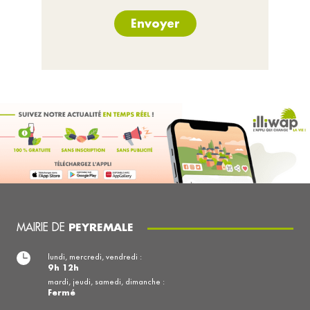
Envoyer
MAIRIE DE
PEYREMALE
lundi, mercredi, vendredi :
9h 12h
mardi, jeudi, samedi, dimanche :
Fermé