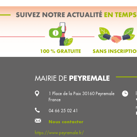
PEYREMALE
MAIRIE DE
1 Place de la Paix 30160 Peyremale
France
04 66 25 02 41
Nous contacter
https://www.peyremale.fr/