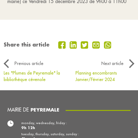
mairie) ce Vendredi 15 décembre 2023 de 9h00 à 11h00
Share this article
Previous article
Next article
Les "Plumes de Peyremale" la
Planning encombrants
bibliothèque cévenole
Janvier/Février 2024
MAIRIE DE
PEYREMALE
monday, wednesday, friday :
9h 12h
tuesday, thursday, saturday, sunday :