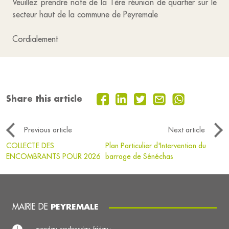
Veuillez prendre note de la 1ère réunion de quartier sur le
secteur haut de la commune de Peyremale
Cordialement
Share this article
Previous article
Next article
COLLECTE DES
Plan Particulier d'Intervention du
ENCOMBRANTS POUR 2026
barrage de Sénéchas
MAIRIE DE
PEYREMALE
monday, wednesday, friday :