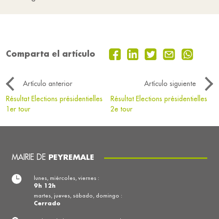
Comparta el artículo
Artículo anterior
Artículo siguiente
Résultat Elections présidentielles
Résultat Elections présidentielles
1er tour
2e tour
MAIRIE DE
PEYREMALE
lunes, miércoles, viernes :
9h 12h
martes, jueves, sábado, domingo :
Cerrado