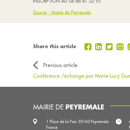
INSCRIPTION AU 04.66.61.32.93
Source : Mairie de Peyremale
Share this article
Previous article
Conférence /échange par Marie-Lucy Du
PEYREMALE
MAIRIE DE
1 Place de la Paix 30160 Peyremale
France