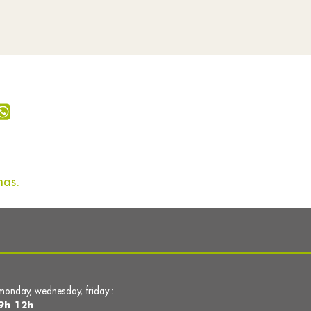
mas.
monday, wednesday, friday :
9h 12h