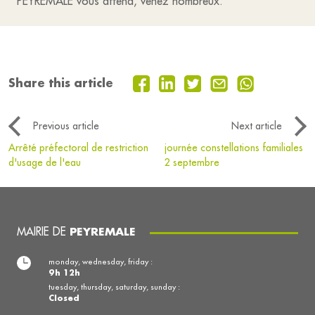
PEYREMALE vous attend, venez nombreux.
Share this article
Previous article
Next article
Arrêté préfectoral de restriction
journée constellations familiales
d'usage de l'eau
2 septembre
MAIRIE DE
PEYREMALE
monday, wednesday, friday :
9h 12h
tuesday, thursday, saturday, sunday :
Closed