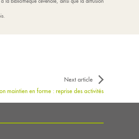
la bibliothèque cévenole, ainsi que la diffusion
is.
Next article
on maintien en forme : reprise des activités