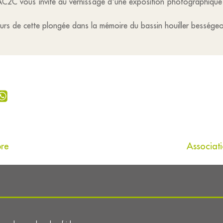
2C vous invite au vernissage d'une exposition photographique à 
eurs de cette plongée dans la mémoire du bassin houiller bességeo
bre
Associati